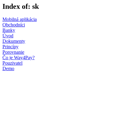
Index of: sk
Mobilná aplikácia
Obchodníci
Banky
Úvod
Dokumenty
Princípy
Porovnanie
Čo je Way4Pay?
Pouzivatel
Demo